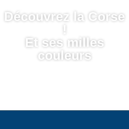
Découvrez la Corse
!
Et ses milles
couleurs
VOIR LES SITES DE PLONGÉE