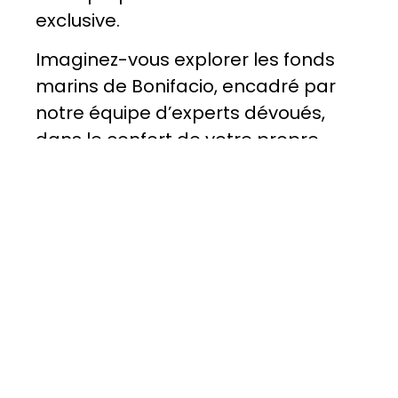
exclusive.
Imaginez-vous explorer les fonds
marins de Bonifacio, encadré par
notre équipe d’experts dévoués,
dans le confort de votre propre
bulle. Que ce soit pour une
escapade romantique, une
aventure en famille ou un moment
de détente en solitaire, notre
équipe se fera un plaisir de créer un
itinéraire sur mesure pour répondre
à vos besoins et désirs.
Contactez-nous dès maintenant
pour discuter de vos préférences et