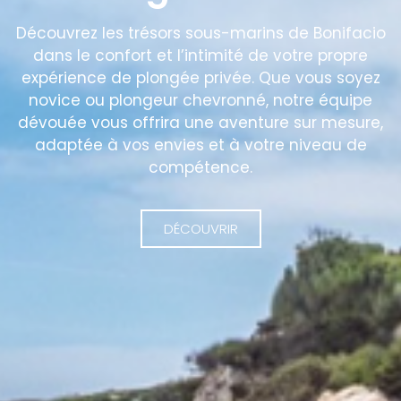
Découvrez les trésors sous-marins de Bonifacio
dans le confort et l’intimité de votre propre
expérience de plongée privée. Que vous soyez
novice ou plongeur chevronné, notre équipe
dévouée vous offrira une aventure sur mesure,
adaptée à vos envies et à votre niveau de
compétence.
DÉCOUVRIR